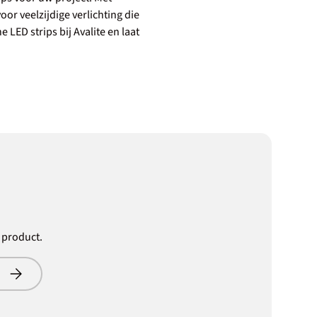
or veelzijdige verlichting die
ED strips bij Avalite en laat
f product.
Abonneer