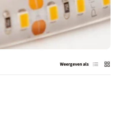
Lijst
Raster
Weergeven als