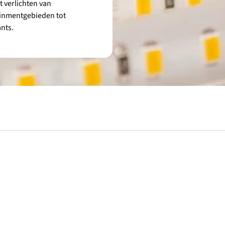
t verlichten van
ainmentgebieden tot
ants.