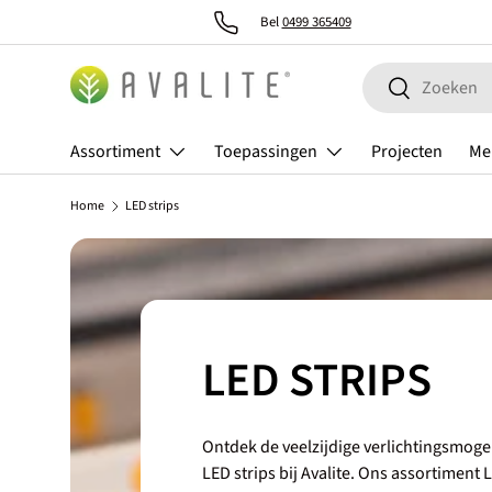
Bel
0499 365409
Ga naar inhoud
Zoeken
Zoeken
Assortiment
Toepassingen
Projecten
Me
Home
LED strips
LED STRIPS
Ontdek de veelzijdige verlichtingsmog
LED strips bij Avalite. Ons assortiment 