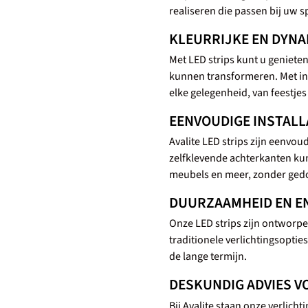
realiseren die passen bij uw s
KLEURRIJKE EN DYNA
Met LED strips kunt u genieten
kunnen transformeren. Met ins
elke gelegenheid, van feestje
EENVOUDIGE INSTALL
Avalite LED strips zijn eenvou
zelfklevende achterkanten ku
meubels en meer, zonder ged
DUURZAAMHEID EN E
Onze LED strips zijn ontworp
traditionele verlichtingsoptie
de lange termijn.
DESKUNDIG ADVIES 
Bij Avalite staan onze verlich