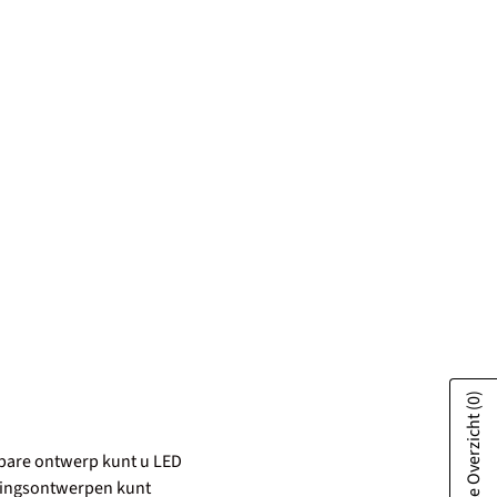
(0)
Toon Offerte Overzicht
ipbare ontwerp kunt u LED
htingsontwerpen kunt