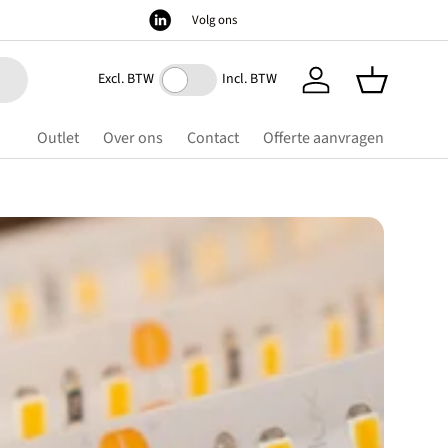
Volg ons
Excl. BTW
Incl. BTW
Inloggen
Mandje
Outlet
Over ons
Contact
Offerte aanvragen