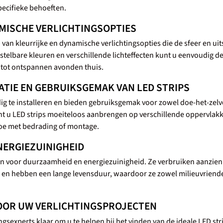
pecifieke behoeften.
MISCHE VERLICHTINGSOPTIES
 van kleurrijke en dynamische verlichtingsopties die de sfeer en uit
telbare kleuren en verschillende lichteffecten kunt u eenvoudig d
s tot ontspannen avonden thuis.
ATIE EN GEBRUIKSGEMAK VAN LED STRIPS
dig te installeren en bieden gebruiksgemak voor zowel doe-het-zelv
nt u LED strips moeiteloos aanbrengen op verschillende oppervlakk
oe met bedrading of montage.
NERGIEZUINIGHEID
en voor duurzaamheid en energiezuinigheid. Ze verbruiken aanzien
s en hebben een lange levensduur, waardoor ze zowel milieuvriendeli
VOOR UW VERLICHTINGSPROJECTEN
tingsexperts klaar om u te helpen bij het vinden van de ideale LED st