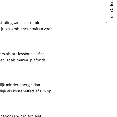
straling van elke ruimte
e juiste ambiance creëren voor
ers als professionals. Met
en, zoals muren, plafonds,
lijk minder energie dan
jk als kosteneffectief zijn op
rips voor uw project. Met