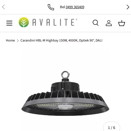
Vorige
Vol
Bel
0499 365409
Ga naar inhoud
Menu
Zoeken
Inloggen
Mand
Zoeken
Zoeken
Home
Carandini HBL-M Highbay 150W, 4000K, Optiek 90°, DALI
van
1
/
6